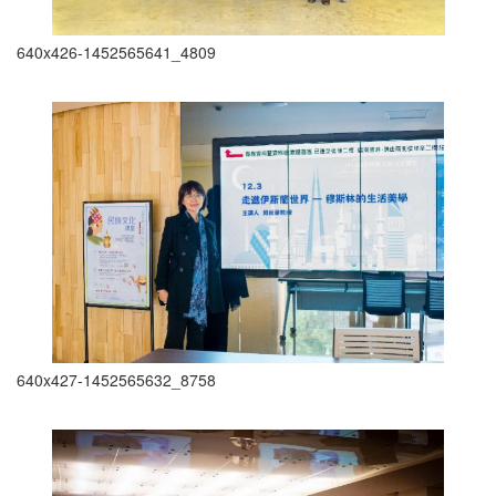
640x426-1452565641_4809
640x427-1452565632_8758