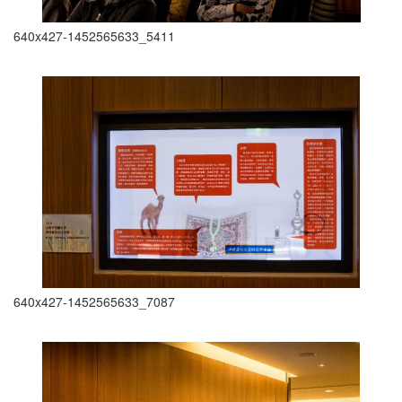
640x427-1452565633_5411
640x427-1452565633_7087