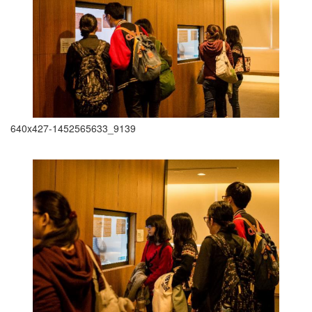
640x427-1452565633_9139