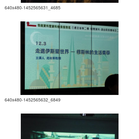
640x480-1452565631_4685
640x480-1452565632_6849