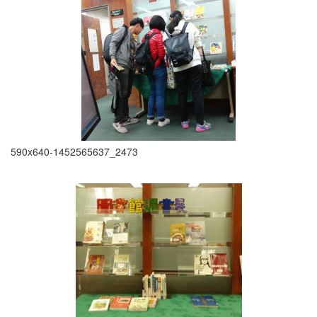
590x640-1452565637_2473