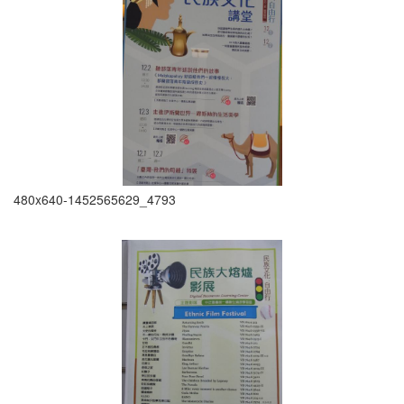
480x640-1452565629_4793