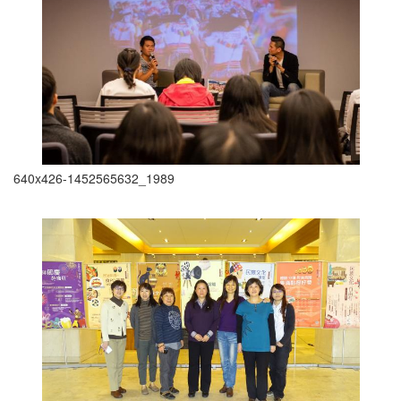
640x426-1452565632_1989