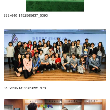
636x640-1452565637_5393
640x320-1452565632_373