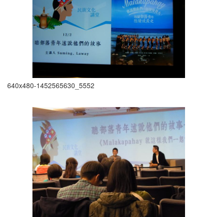
640x480-1452565630_5552