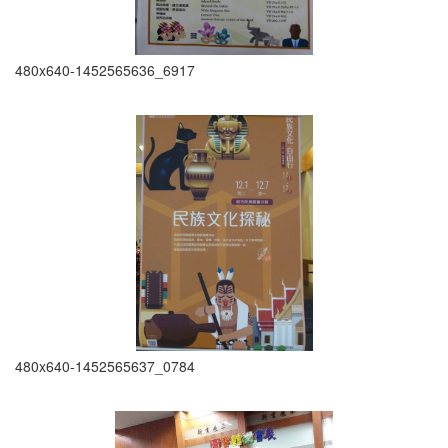
480x640-1452565636_6917
480x640-1452565637_0784