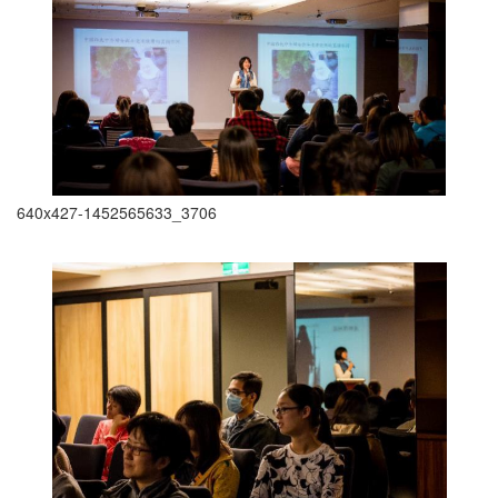
640x427-1452565633_3706