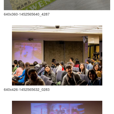
640x360-1452565640_4287
640x426-1452565632_0283