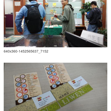
640x360-1452565637_7152