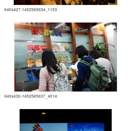
640x427-1452565634_1153
640x430-1452565637_4014