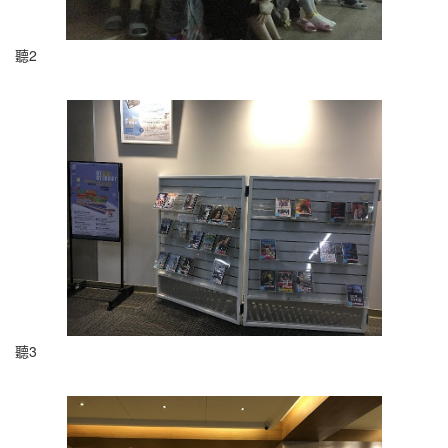
聽2
聽3