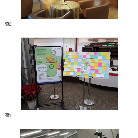
讀2
讀1