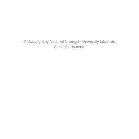
© Copyright by National Chengchi University Libraries.
All rights reserved.