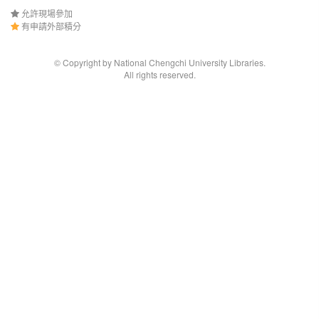
允許現場參加
有申請外部積分
© Copyright by National Chengchi University Libraries.
All rights reserved.