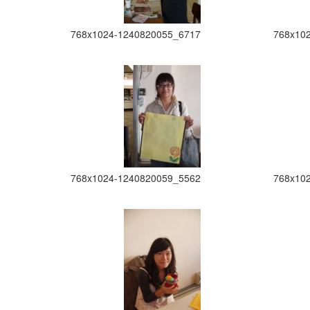
768x1024-1240820055_6717
768x10
768x1024-1240820059_5562
768x10