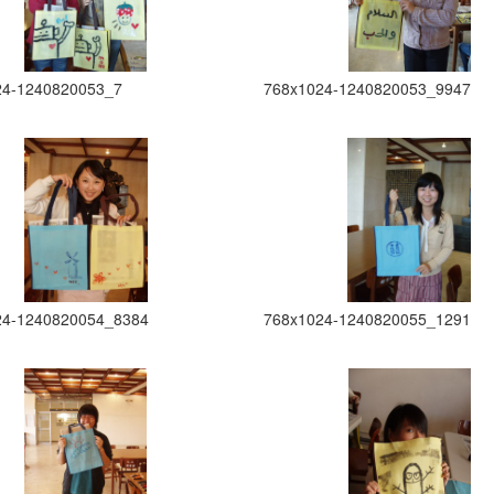
24-1240820053_7
768x1024-1240820053_9947
24-1240820054_8384
768x1024-1240820055_1291