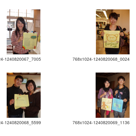
24-1240820067_7005
768x1024-1240820068_0024
24-1240820068_5599
768x1024-1240820069_1136