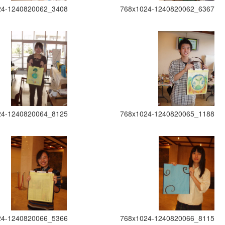
24-1240820062_3408
768x1024-1240820062_6367
24-1240820064_8125
768x1024-1240820065_1188
24-1240820066_5366
768x1024-1240820066_8115