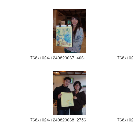
768x1024-1240820067_4061
768x10
768x1024-1240820068_2756
768x10