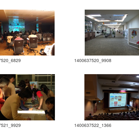
7520_6829
1400637520_9908
7521_9929
1400637522_1366