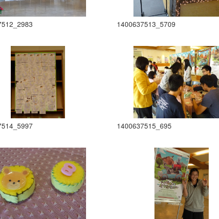
7512_2983
1400637513_5709
7514_5997
1400637515_695