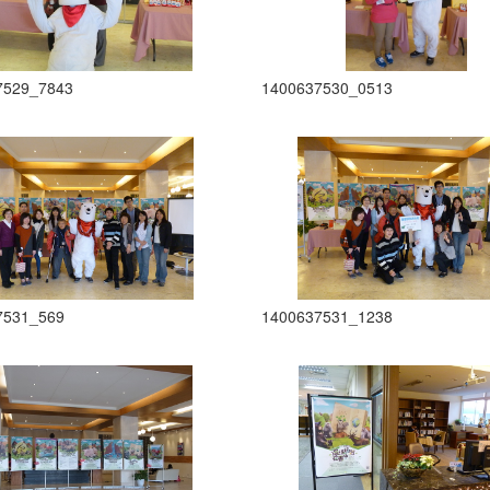
7529_7843
1400637530_0513
7531_569
1400637531_1238