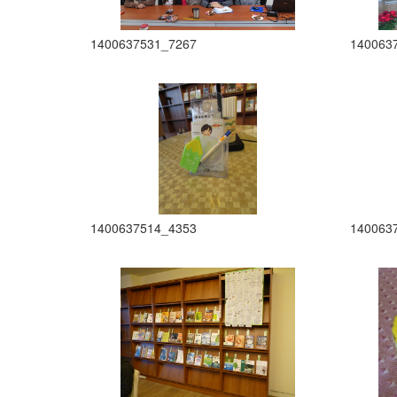
1400637531_7267
140063
1400637514_4353
140063