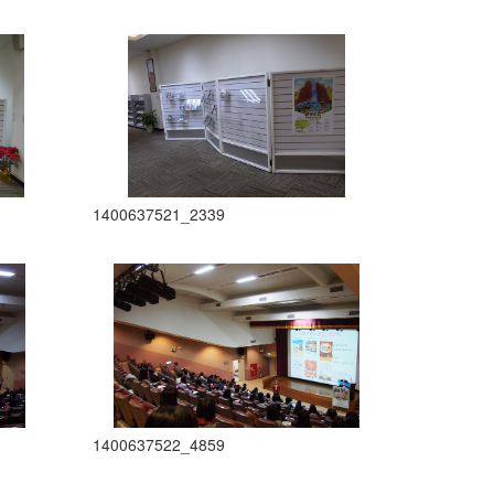
1400637521_2339
1400637522_4859