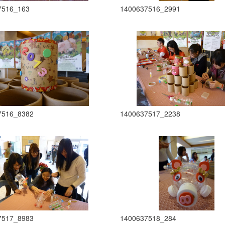
7516_163
1400637516_2991
7516_8382
1400637517_2238
7517_8983
1400637518_284