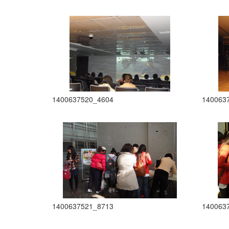
1400637520_4604
140063
1400637521_8713
140063