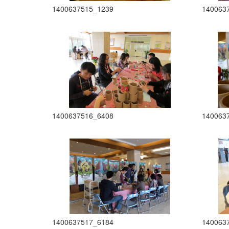
1400637515_1239
140063
1400637516_6408
140063
1400637517_6184
140063