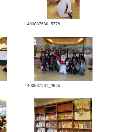
1400637530_5778
1400637531_2655