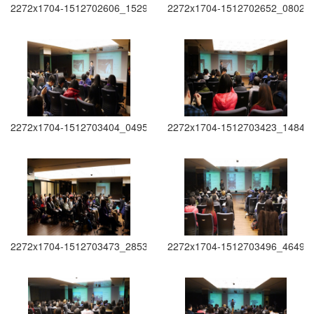
2272x1704-1512702606_1529
2272x1704-1512702652_0802
2272x1704-1512703404_0495
2272x1704-1512703423_1484
2272x1704-1512703473_2853
2272x1704-1512703496_4649