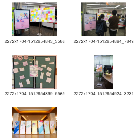
2272x1704-1512954843_3586
2272x1704-1512954864_7849
2272x1704-1512954899_5565
2272x1704-1512954924_3231