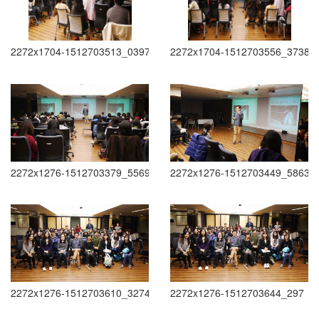
2272x1704-1512703513_0397
2272x1704-1512703556_3738
2272x1276-1512703379_5569
2272x1276-1512703449_5863
2272x1276-1512703610_3274
2272x1276-1512703644_297