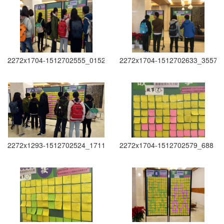
2272x1704-1512702555_0152
2272x1704-1512702633_3557
2272x1293-1512702524_1711
2272x1704-1512702579_688