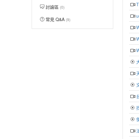
討論區
(0)
常見 Q&A
(9)
W
W