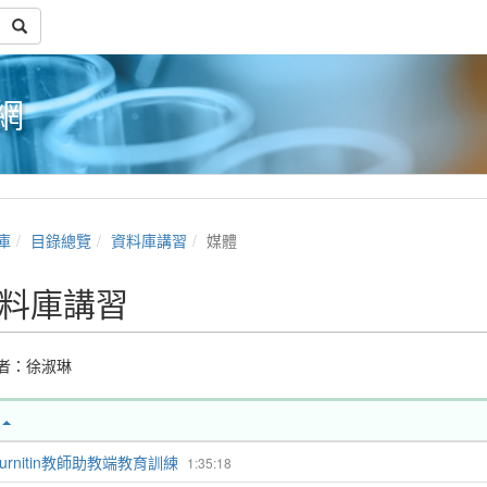
網
庫
目錄總覽
資料庫講習
媒體
料庫講習
者：
徐淑琳
Turnitin教師助教端教育訓練
1:35:18