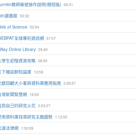
Turnitin教師帳號操作說明(簡短版)
06:31
udn讀書館
33:32
eb of Science
53:54
WEBPAT全球專利資訊網
57:07
iley Online Library
29:40
大學生初階資源攻略
28:55
天下雜誌群知識庫
13:59
文獻回顧大小事與資料庫應用指南
2:26:57
台灣新聞智慧網
16:50
找到自己的研究火花
2:03:27
使用資料庫找尋研究主題趨勢
1:12:50
法源法律網
1:30:09