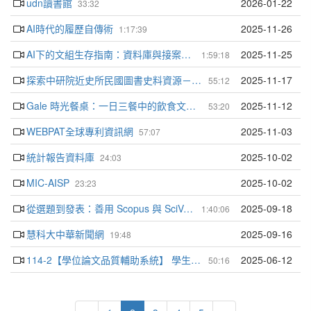
udn讀書館
2026-01-22
33:32
AI時代的履歷自傳術
2025-11-26
1:17:39
AI下的文組生存指南：資料庫與接案、投稿之運用
2025-11-25
1:59:18
探索中研院近史所民國圖書史料資源－從政大校史看起
2025-11-17
55:12
Gale 時光餐桌：一日三餐中的飲食文化與歷史足跡
2025-11-12
53:20
WEBPAT全球專利資訊網
2025-11-03
57:07
統計報告資料庫
2025-10-02
24:03
MIC-AISP
2025-10-02
23:23
從選題到發表：善用 Scopus 與 SciVal 達成您的研究目標
2025-09-18
1:40:06
慧科大中華新聞網
2025-09-16
19:48
114-2【學位論文品質輔助系統】 學生端教育訓練
2025-06-12
50:16